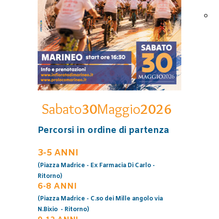
I
d
Sabato
30
Maggio
2026
Percorsi in ordine di partenza
3-5 ANNI
(Piazza Madrice - Ex Farmacia Di Carlo -
Ritorno)
6-8 ANNI
(Piazza Madrice - C.so dei Mille angolo via
N.Bixio - Ritorno)