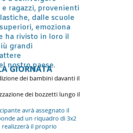
 e ragazzi, provenienti
olastiche, dalle scuole
 superiori, emoziona
ha rivisto in loro il
più grandi
attere
el nostro paese.
LA GIORNATA
zione dei bambini davanti il
izzazione dei bozzetti lungo il
cipante avrà assegnato il
ponde ad un riquadro di 3x2
 realizzerà il proprio