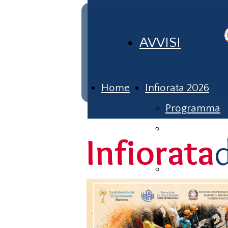
AVVISI
Home
Infiorata 2026
Programma
Lotteria
Infiorata
2026
Bozzetti
Infiorata
dei Bambini