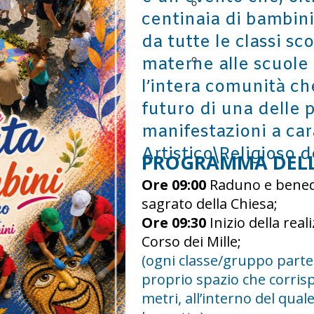
Premium
centinaia di bambini
Sponsor
da tutte le classi sc
Sostenitore
materne alle scuole
l’intera comunità che 
futuro di una delle 
manifestazioni a car
Artistico\Religioso d
PROGRAMMA DEL
Ore 09:00
Raduno e benedi
sagrato della Chiesa;
Ore 09:30
Inizio della real
Corso dei Mille;
(ogni classe/gruppo parte
proprio spazio che corris
metri, all’interno del quale