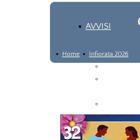
AVVISI
Home
Infiorata 2026
Programma
Lotteria
Bo
2026
in questa pagina sa
Bozzetti
Infiorata
dei Bambini