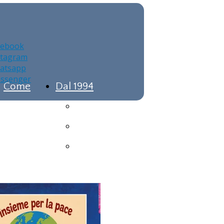
cebook
stagram
atsapp
ssenger
Come
Dal 1994
Arrivare
Le Origini
Caratteristiche
ata
Internazionalità
no all'edizione 2026