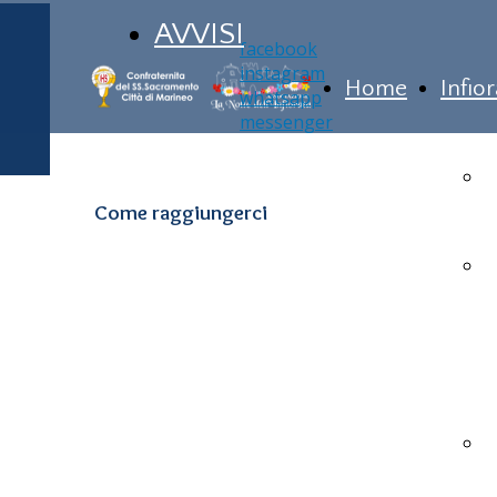
AVVISI
facebook
instagram
Home
Infio
whatsapp
messenger
Come raggiungerci
L
2
B